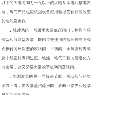
以下的火电向30万千瓦以上的火电及水电和核电发
展，阀门产品也应依据设备应用领域变化相应改变
其性能及参数。
2.城建系统一般采用大量低压阀门，并且向环
保型和节能型发展，即由过去使用的低压铁制闸阀
逐步转向环保型的胶板阀、平衡阀、金属密封蝶阀
及中线密封蝶阀过渡。输油、输气工程向管道化方
向发展，这又需要大量的平板闸阀及球阀。
3.能源发展的另一面就是节能，所以从节约能
源方面看，要发展蒸汽疏水阀，并向亚临界和超临
界的高参数发展。
4.电站的建设向大型化发展，所以需用大口径
及高压的安全阀和减压阀，同时也需用快速启闭阀
门。