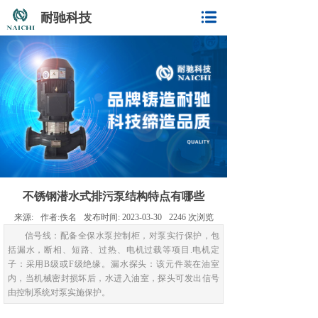
耐驰科技
不锈钢潜水式排污泵结构特点有哪些
来源:
作者:
佚名
发布时间:
2023-03-30
2246
次浏览
信号线：配备全保水泵控制柜，对泵实行保护，包
括漏水，断相、短路、过热、电机过载等项目.电机定
子：采用B级或F级绝缘。漏水探头：该元件装在油室
内，当机械密封损坏后，水进入油室，探头可发出信号
由控制系统对泵实施保护。