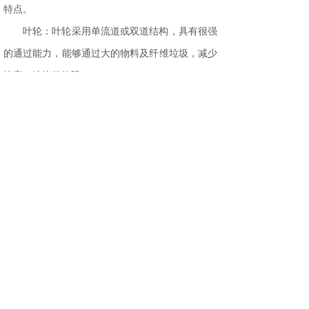
特点。
叶轮：叶轮采用单流道或双道结构，具有很强
的通过能力，能够通过大的物料及纤维垃圾，减少
堵塞、缠绕的故障。
泵体：与叶轮配用，使得泵具有高的效率。
密封环：装在泵体口环处，当叶轮因运行而使
口环处磨损，可更换密封环，以保证泵运行。
分享到:
上一篇：
截止阀的性能特点概述
下一篇：
工程中的各种阀门特点和区别
联系我们
耐驰泵阀科技（天津）有限公司