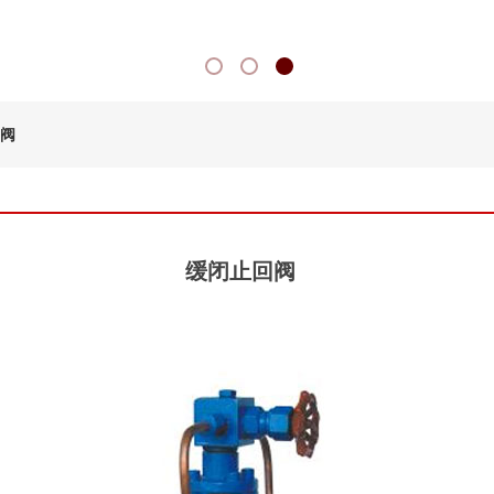
阀
缓闭止回阀