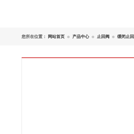
您所在位置：
网站首页
产品中心
止回阀
缓闭止回
⊙
⊙
⊙